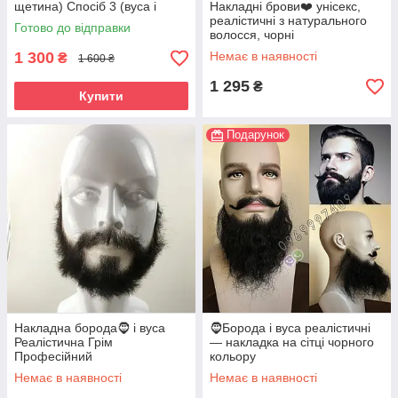
щетина) Спосіб 3 (вуса і
Накладні брови❤️ унісекс,
борода)
реалістичні з натурального
Готово до відправки
волосся, чорні
1 300
Немає в наявності
₴
1 600 ₴
1 295
₴
Купити
Подарунок
Накладна борода🧔 і вуса
🧔Борода і вуса реалістичні
Реалістична Грім
— накладка на сітці чорного
Професійний
кольору
Немає в наявності
Немає в наявності