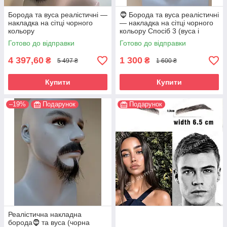
Борода та вуса реалістичні —
🧔 Борода та вуса реалістичні
накладка на сітці чорного
— накладка на сітці чорного
кольору
кольору Спосіб 3 (вуса і
борода)
Готово до відправки
Готово до відправки
4 397,60
1 300
₴
₴
5 497 ₴
1 600 ₴
Купити
Купити
–19%
Подарунок
Подарунок
Реалістична накладна
борода🧔 та вуса (чорна