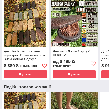
для Uncle Sergo ясень
Для чего Доска Садху?
ДОС
мідь крок 12 мм плаваючі
ПОЛЬЗА
цвях
30см Дошка Садху з
для 
6 495
від
₴/
цвяхами для ніг
8 880
3 9
₴/комплект
комплект
Купити
Купити
Подібні товари компанії