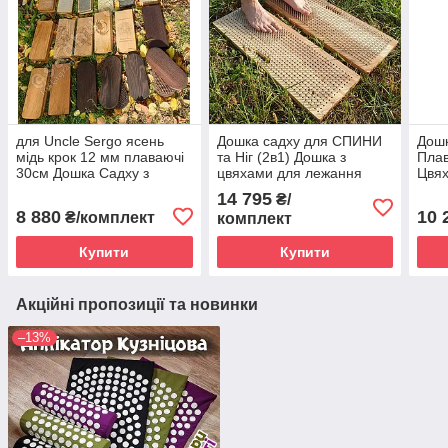
для Uncle Sergo ясень
Дошка садху для СПИНИ
Дошк
мідь крок 12 мм плаваючі
та Ніг (2в1) Дошка з
Пла
30см Дошка Садху з
цвяхами для лежання
Цвя
цвяхами для ніг
14 795
₴/
8 880
10 
₴/комплект
комплект
Купити
Купити
Акційні пропозиції та новинки
–13%