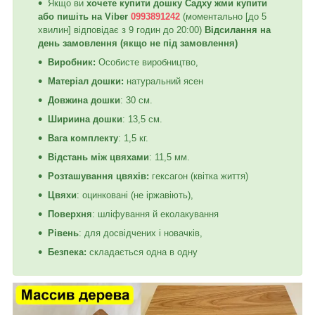
Якщо ви
хочете купити дошку Садху
жми купити
або пишіть на Viber
0993891242
(моментально [до 5
хвилин] відповідає з 9 годин до 20:00)
Відсилання на
день замовлення (якщо не під замовлення)
Виробник:
Особисте виробництво,
Матеріал дошки:
натуральний ясен
Довжина дошки
: 30 см.
Шириина дошки
: 13,5 см.
Вага комплекту
: 1,5 кг.
Відстань між цвяхами
: 11,5 мм.
Розташування цвяхів:
гексагон (квітка життя)
Цвяхи
: оцинковані (не іржавіють),
Поверхня
: шліфування й еколакування
Рівень
: для досвідчених і новачків,
Безпека:
складається одна в одну