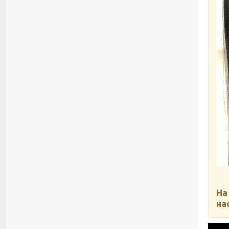
На
на