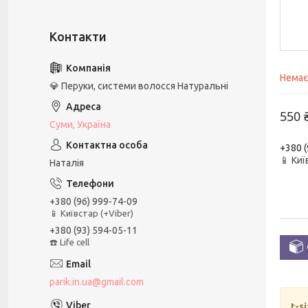
Немає
💎 Перуки, системи волосся Натуральні
550 
Суми, Україна
+380 (
📱 Киї
Наталія
+380 (96) 999-74-09
📱 Київстар (+Viber)
+380 (93) 594-05-11
☎️ Life cell
parik.in.ua@gmail.com
t-s