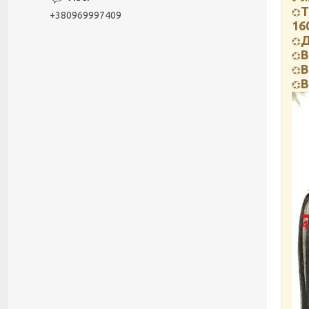
Т
💞
+380969997409
16
Д
💞
В
💞
В
💞
В
💞