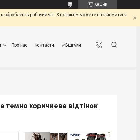
Кошик
дуть оброблені в робочий час. З графіком можете ознайомитися
и
Про нас
Контакти
✅Відгуки
е темно коричневе відтінок