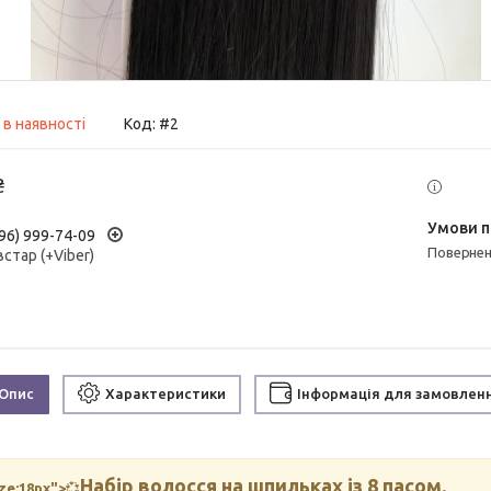
 в наявності
Код:
#2
₴
96) 999-74-09
поверне
встар (+Viber)
Опис
Характеристики
Інформація для замовлен
Набір волосся на шпильках із 8 пасом.
ize:18px">
💞