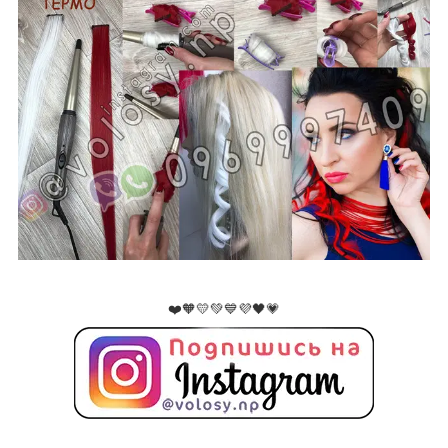
❤️🧡💛💚💙💜🖤💗