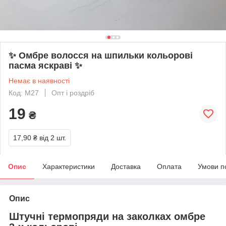
✨ Омбре волосся на шпильки кольорові
пасма яскраві ✨
Немає в наявності
Код: М27
Опт і роздріб
19
₴
17,90 ₴
від 2 шт.
Опис
Характеристики
Доставка
Оплата
Умови п
Опис
Штучні термопряди на заколках омбре