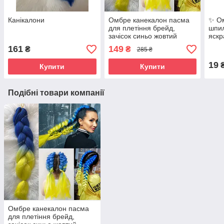
Канікалони
Омбре канекалон пасма
✨ Ом
для плетіння брейд,
шпил
зачісок синьо жовтий
яскр
патріотичний
161
149
₴
₴
285 ₴
19
Купити
Купити
Подібні товари компанії
Омбре канекалон пасма
для плетіння брейд,