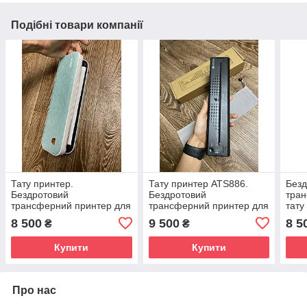
Подібні товари компанії
Тату принтер.
Тату принтер ATS886.
Безд
Бездротовий
Бездротовий
тран
трансферний принтер для
трансферний принтер для
тату
тату блакитний
тату
8 500
9 500
8 5
₴
₴
Купити
Купити
Про нас