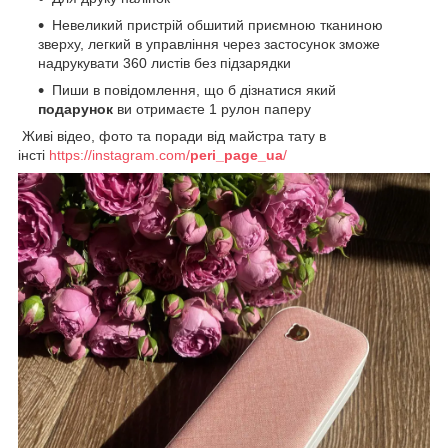
Невеликий пристрій обшитий приємною тканиною
зверху, легкий в управління через застосунок зможе
надрукувати 360 листів без підзарядки
Пиши в повідомлення, що б дізнатися який
подарунок
ви отримаєте 1 рулон паперу
Живі відео, фото та поради від майстра тату в
інсті
https://instagram.com/
peri_page_ua
/