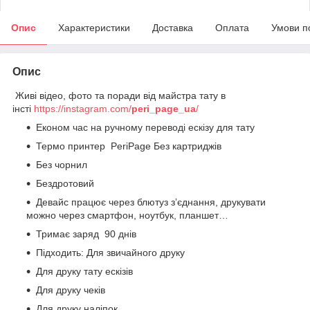
Опис
Характеристики
Доставка
Оплата
Умови п
Опис
Живі відео, фото та поради від майстра тату в
інсті
https://instagram.com/
peri_page_ua
/
Економ час на ручному переводі ескізу для тату
Термо принтер PeriPage Без картриджів
Без чорнил
Бездротовий
Девайс працює через блютуз зʼєднання, друкувати
можно через смартфон, ноутбук, планшет…
Тримає заряд 90 днів
Підходить: Для звичайного друку
Для друку тату ескізів
Для друку чеків
Для друку наліпок