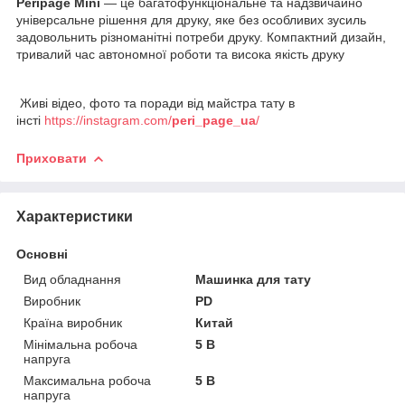
Peripage Mini
— це багатофункціональне та надзвичайно
універсальне рішення для друку, яке без особливих зусиль
задовольнить різноманітні потреби друку. Компактний дизайн,
тривалий час автономної роботи та висока якість друку
Живі відео, фото та поради від майстра тату в
інсті
https://instagram.com/
peri_page_ua
/
Приховати
Характеристики
Основні
Вид обладнання
Машинка для тату
Виробник
PD
Країна виробник
Китай
Мінімальна робоча
5 В
напруга
Максимальна робоча
5 В
напруга