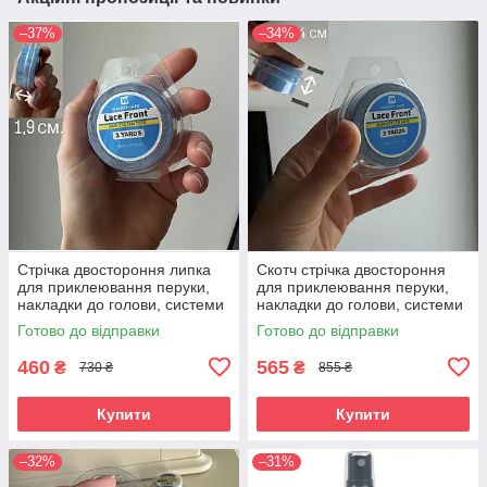
–37%
–34%
Стрічка двостороння липка
Скотч стрічка двостороння
для приклеювання перуки,
для приклеювання перуки,
накладки до голови, системи
накладки до голови, системи
волосся (WALKER TAPE Lace
волосся (WALKER TAPE Lace
Готово до відправки
Готово до відправки
Front HAIR SYSTEM TAPE)
Front HAIR SYSTEM TAPE)
460
565
₴
₴
730 ₴
855 ₴
Купити
Купити
–32%
–31%