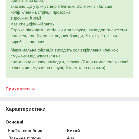
водостійкий клей,
вказано що утримує виріб близько 2-х тижнів і більше
колір клею на стрічці: прозорий
виробник: Китай
має специфічний запах
Стрічка підходить не тільки для перуки, накладок та системи
волосся, але й для накладних бороди, брів, вусів, інших
виробів із волосся.
Максимальна фіксація виходить коли кріплення клейкою
смужечки відбувається на
силіконову основу накладки, перуку. (Якщо немає силіконової
основи чи смужки на перуці, його можна пришити).
Приховати
Характеристики
Основні
Країна виробник
Китай
Довжина рулону
4 м