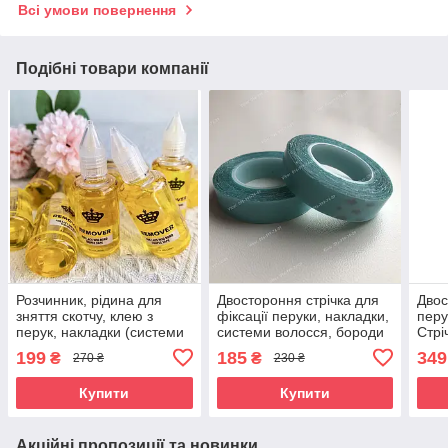
Всі умови повернення
Подібні товари компанії
Розчинник, рідина для
Двостороння стрічка для
Двос
зняття скотчу, клею з
фіксації перуки, накладки,
перу
перук, накладки (системи
системи волосся, бороди
Стрі
волосся), ремувер
коре
199
185
349
₴
₴
270 ₴
230 ₴
воло
Купити
Купити
Акційні пропозиції та новинки