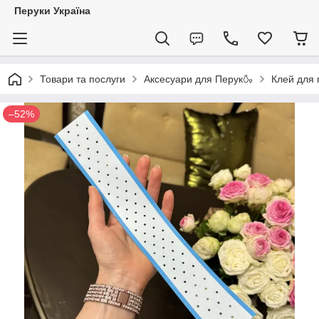
Перуки Україна
Товари та послуги
Аксесуари для Перук🍶
Клей для 
–52%