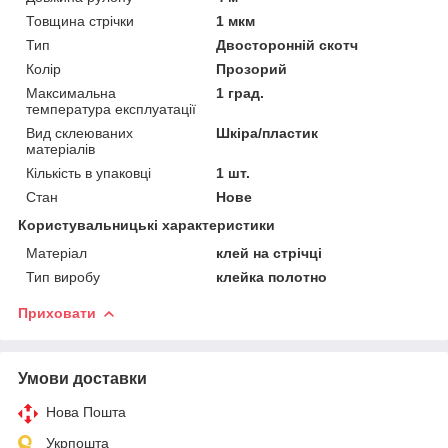
Товщина стрічки
1 мкм
Тип
Двосторонній скотч
Колір
Прозорий
Максимальна
1 град.
температура експлуатації
Вид склеюваних
Шкіра/пластик
матеріалів
Кількість в упаковці
1 шт.
Стан
Нове
Користувальницькі характеристики
Матеріал
клей на стрічці
Тип виробу
клейка полотно
Приховати
Умови доставки
Нова Пошта
Укрпошта