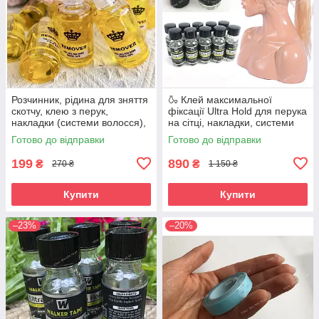
Розчинник, рідина для зняття
🍶 Клей максимальної
скотчу, клею з перук,
фіксації Ultra Hold для перука
накладки (системи волосся),
на сітці, накладки, системи
ремувер
волосся
Готово до відправки
Готово до відправки
199
890
₴
₴
270 ₴
1 150 ₴
Купити
Купити
–23%
–20%