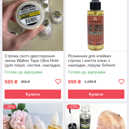
Стрічка скотч двостороння
Розчинник для клейких
липка Walker Tape Ultra Hold
стрічок і зняття клею з
(для перук, систем, накладок,
накладки, перука Solvent
для волосся)
Готово до відправки
Готово до відправки
585
899
₴
₴
855 ₴
1 295 ₴
Купити
Купити
–26%
–23%