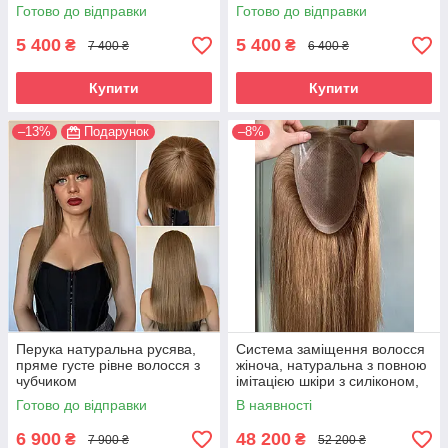
Готово до відправки
Готово до відправки
5 400
5 400
₴
₴
7 400 ₴
6 400 ₴
Купити
Купити
–13%
Подарунок
–8%
Перука натуральна русява,
Система заміщення волосся
пряме густе рівне волосся з
жіноча, натуральна з повною
чубчиком
імітацією шкіри з силіконом,
русе пряме волосся
Готово до відправки
В наявності
6 900
48 200
₴
₴
7 900 ₴
52 200 ₴