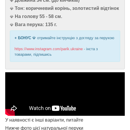
Довжина 34 см. (до кінчиків)
💎
Тон: коричневий корінь, золотистий відтінок
💎
На голову 55 - 58 см.
💎
Вага перука: 135 г.
💎
+ БОНУС
💎 отримайте інструкцію з догляду за перукою
https://www.instagram.com/parik.ukraine
- інста з
товарами, підпишись
У наявності є інші варіанти, питайте
Нижче фото цієї натуральної перуки