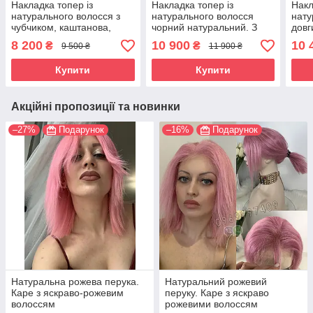
Накладка топер із
Накладка топер із
Накл
натурального волосся з
натурального волосся
нату
чубчиком, каштанова,
чорний натуральний. З
довг
коричнева. З імітацією
імітацією шкіри голови, з
світ
8 200
10 900
10 
₴
₴
9 500 ₴
11 900 ₴
шкіри голови.
чубом
іміт
Купити
Купити
Акційні пропозиції та новинки
–27%
Подарунок
–16%
Подарунок
Натуральна рожева перука.
Натуральний рожевий
Каре з яскраво-рожевим
перуку. Каре з яскраво
волоссям
рожевими волоссям