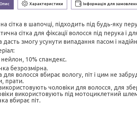
Опис
Характеристики
Інформація для замовлен
на сітка в шапочці, підходить під будь-яку перу
тична сітка для фіксації волосся під перука і для
а дасть змогу усунути випадання пасом і надій
ріал:
 нейлон, 10% спандекс.
чка безрозмірна.
а для волосся вбирає вологу, піт і цим не заб
и, прати.
икористовують чоловіки для волосся, для збер
віки використовують під мотоциклетний шлем, 
чка вбирає піт.