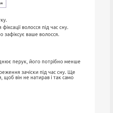
ня
ку.
 фіксації волосся під час сну.
но зафіксує ваше волосся.
руднює перук, його потрібно менше
еження зачіски під час сну. Ще
щоб він не натирав і так само