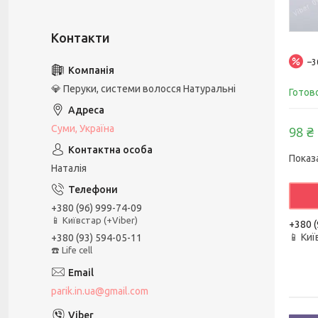
–
💎 Перуки, системи волосся Натуральні
Готов
Суми, Україна
98 ₴
Показ
Наталія
+380 (96) 999-74-09
📱 Київстар (+Viber)
+380 (
📱 Киї
+380 (93) 594-05-11
☎️ Life cell
parik.in.ua@gmail.com