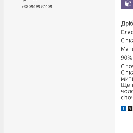
+380969997409
Дріб
Елас
Сітк
Мате
90%
Сіто
Сітк
мит
Ще в
чоло
сіто