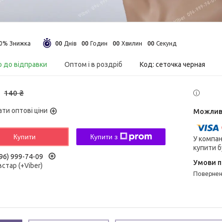
0
0
0
0
0
0
0
0
30%
Днів
Годин
Хвилин
Секунд
о до відправки
Оптом і в роздріб
Код:
сеточка черная
140 ₴
ати оптові ціни
Купити
Купити з
У компан
купити б
96) 999-74-09
встар (+Viber)
поверне