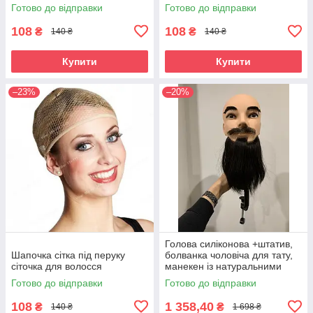
Готово до відправки
Готово до відправки
108
108
₴
₴
140 ₴
140 ₴
Купити
Купити
–23%
–20%
Голова силіконова +штатив,
Шапочка сітка під перуку
болванка чоловіча для тату,
сіточка для волосся
манекен із натуральними
бородою та вусами волосся
Готово до відправки
Готово до відправки
навчальне
108
1 358,40
₴
₴
140 ₴
1 698 ₴