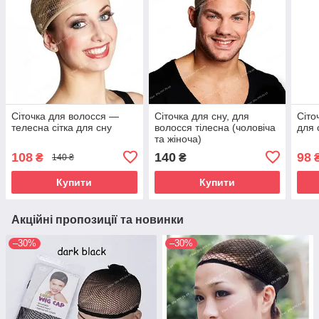
Сіточка для волосся —
Сіточка для сну, для
Сіто
телесна сітка для сну
волосся тілесна (чоловіча
для 
та жіноча)
108
140
98
₴
₴
140 ₴
Купити
Купити
Акційні пропозиції та новинки
–30%
–30%