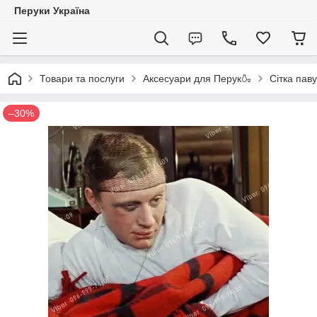
Перуки Україна
Товари та послуги
Аксесуари для Перук🍶
Сітка пав
–30%