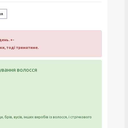
ня
день. +-
вки, тоді триматиме.
щування волосся
 брів, вусів, інших виробів із волосся, і стрічкового