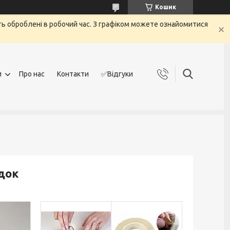
Кошик
дуть оброблені в робочий час. З графіком можете ознайомитися
и
Про нас
Контакти
✅Відгуки
док