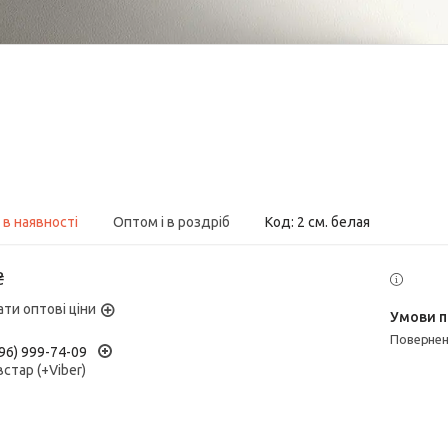
 в наявності
Оптом і в роздріб
Код:
2 см. белая
₴
ати оптові ціни
поверне
96) 999-74-09
встар (+Viber)