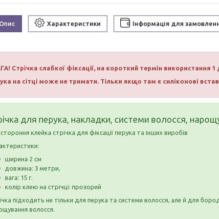
Опис
Характеристики
Інформація для замовлен
ГА! Стрічка слабкої фіксації, на короткий термін використання 1 
ука на сітці може не тримати. Тільки якщо там є силіконові вста
річка для перука, накладки, системи волосся, наро
стороння клейка стрічка для фіксації перука та інших виробів
актеристики:
ширина 2 см
довжина: 3 метри,
вага: 15 г.
колір клею на стрічці: прозорий
чка підходить не тільки для перука та системи волосся, але й для бороди,
ощування волосся.