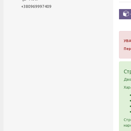
+380969997409
УВА
Пер
Ст
Дво
Хар
Стрі
нар