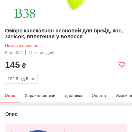
Омбре канекалаон неоновий для брейд, кос,
зачісок, вплетення у волосся
Немає в наявності
Код: В38
Опт і роздріб
145
₴
122 ₴
від 5 шт.
Опис
Характеристики
Доставка
Оплата
Умови п
Опис