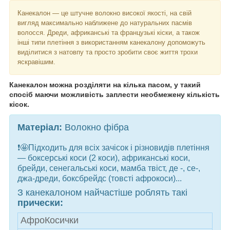
Канекалон — це штучне волокно високої якості, на свій
вигляд максимально наближене до натуральних пасмів
волосся. Дреди, африканські та французькі кіски, а також
інші типи плетіння з використанням канекалону допоможуть
виділитися з натовпу та просто зробити своє життя трохи
яскравішим.
Канекалон можна розділяти на кілька пасом, у такий
спосіб маючи можливість заплести необмежену кількість
кісок.
Матеріал:
Волокно фібра
❗️🤩Підходить для всіх зачісок і різновидів плетіння
— боксерські коси (2 коси), африканські коси,
брейди, сенегальські коси, мамба твіст, де -, се-,
джа-дреди, боксбрейдс (товсті афрокоси)...
З канекалоном найчастіше роблять такі
прически
:
АфроКосички