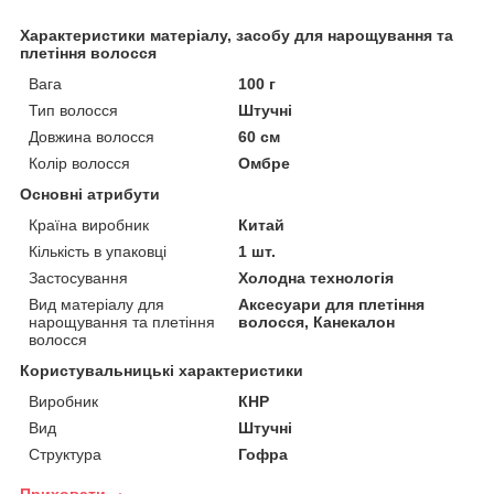
Характеристики матеріалу, засобу для нарощування та
плетіння волосся
Вага
100 г
Тип волосся
Штучні
Довжина волосся
60 см
Колір волосся
Омбре
Основні атрибути
Країна виробник
Китай
Кількість в упаковці
1 шт.
Застосування
Холодна технологія
Вид матеріалу для
Аксесуари для плетіння
нарощування та плетіння
волосся, Канекалон
волосся
Користувальницькі характеристики
Виробник
КНР
Вид
Штучні
Структура
Гофра