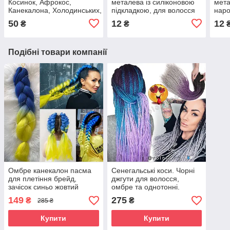
Косинок, Афрокос,
металева із силіконовою
мета
Канекалона, Холодинських,
підкладкою, для волосся
наро
Дред, Брейдів
на тресах
тріс
50
12
12
₴
₴
Подібні товари компанії
Омбре канекалон пасма
Сенегальські коси. Чорні
для плетіння брейд,
джгути для волосся,
зачісок синьо жовтий
омбре та однотонні.
патріотичний
Різнобарвні косички
149
275
₴
₴
285 ₴
сенегали
Купити
Купити