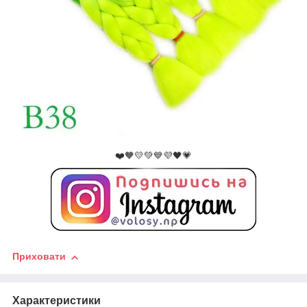
❤️🧡💛💚💙💜🖤💗
Приховати
Характеристики